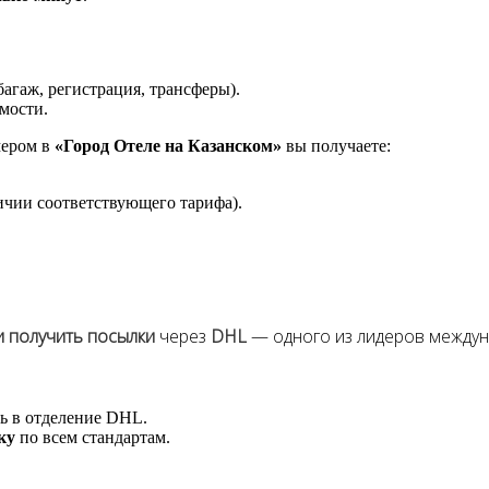
агаж, регистрация, трансферы).
мости.
мером в
«Город Отеле на Казанском»
вы получаете:
ичии соответствующего тарифа).
и получить посылки
через
DHL
— одного из лидеров междун
ь в отделение DHL.
ку
по всем стандартам.