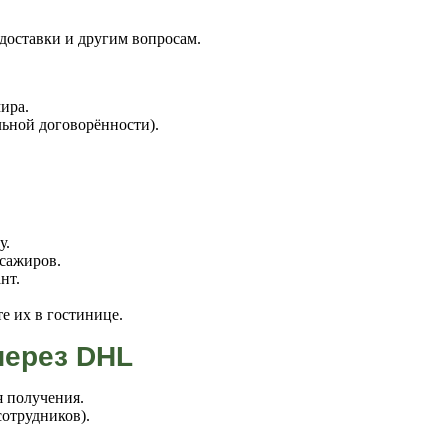
доставки и другим вопросам.
ира.
ьной договорённости).
у.
ссажиров.
нт.
е их в гостинице.
через DHL
я получения.
отрудников).