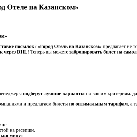
од Отеле на Казанском»
ом»
ставке посылок
?
«Город Отель на Казанском»
предлагает не т
ок через DHL
! Теперь вы можете
забронировать билет на самол
 менеджеры
подберут лучшие варианты
по вашим критериям: дат
омпаниями и предлагаем билеты
по оптимальным тарифам
, а 
ице.
той на ресепшн.
лько минут
.